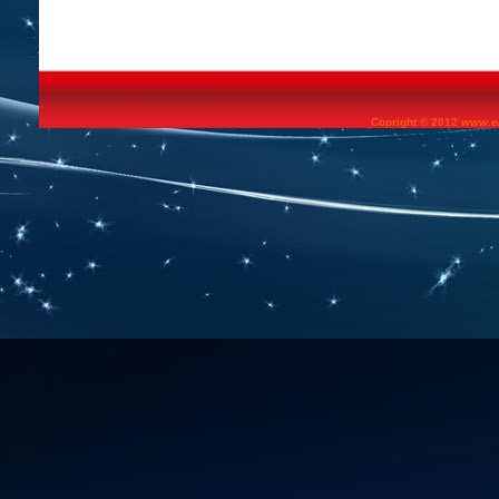
Copright
©
2012
www.el